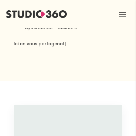
━━ Cybercarnet - Dashthis
Ici on vous partage
notre savoir
|