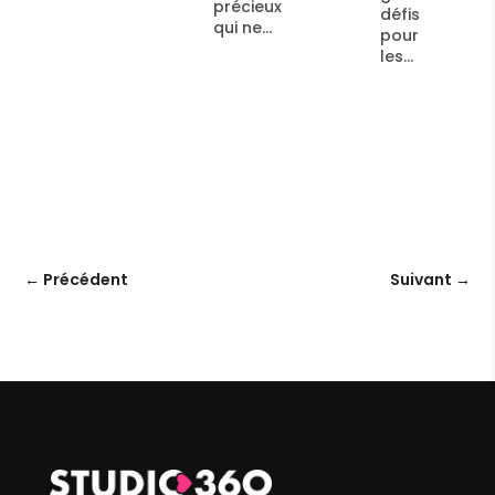
précieux
une
défis
qui ne...
conférence,
pour
un gala
les...
ou une...
←
Précédent
Suivant
→