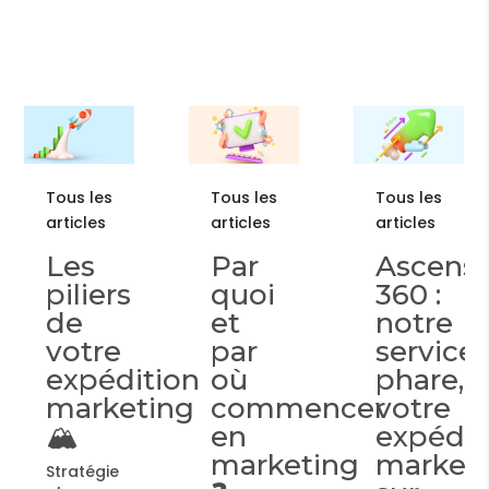
Tous les
articles
Tous les
Tous les
Vidéo
articles
articles
événem
Par
Ascension
: Un
quoi
360 :
outil
et
notre
puissa
par
service
pour
ion
où
phare,
immort
ing
commencer
votre
et
en
expédition
maximi
marketing
marketing
l’impac