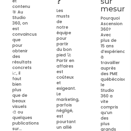
❓
sur
de
mesure
vos
Les
événe
musts
Pourquoi
de
🎥✨
Ascension
notre
360?
équipe
Les
Avec
pour
événements
plus de
partir
professionne
15 ans
du bon
et
d’expérience
pied 🚀
corporatifs
à
Partir en
sont
travailler
affaires
des
auprès
est
moments
des PME
coûteux
clés
québécoises,
et
pour
le
exigeant.
une
Studio
Le
entreprise.
360 a
marketing,
🔑 Que
vite
parfois
ce soit
compris
négligé,
un
qu’un
est
lancement
des
pourtant
de
plus
un allié
produit,
grands