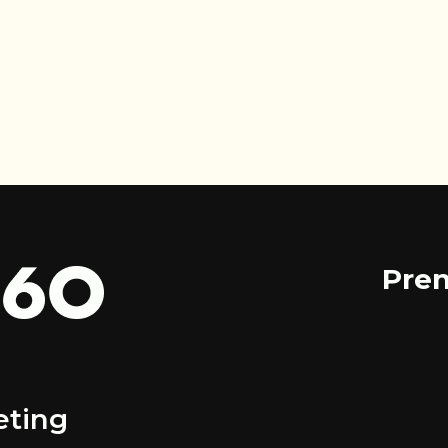
Pren
eting