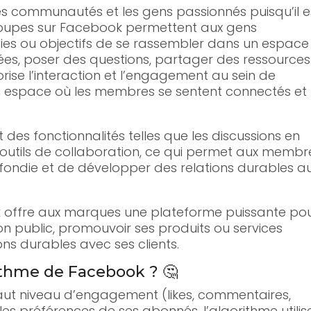
les communautés et les gens passionnés puisqu’il e
groupes sur Facebook permettent aux gens
ies ou objectifs de se rassembler dans un espace
ées, poser des questions, partager des ressources
vorise l’interaction et l’engagement au sein de
 espace où les membres se sentent connectés et
des fonctionnalités telles que les discussions en
es outils de collaboration, ce qui permet aux membr
ondie et de développer des relations durables a
k offre aux marques une plateforme puissante po
 son public, promouvoir ses produits ou services
ns durables avec ses clients.
thme de Facebook ? 🤔
 haut niveau d’engagement (likes, commentaires,
les préférences de ses abonnés, l’algorithme utilis