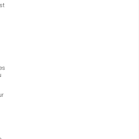
st
es
u
ur
e