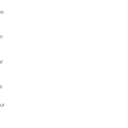
es
n
ur
s
ur